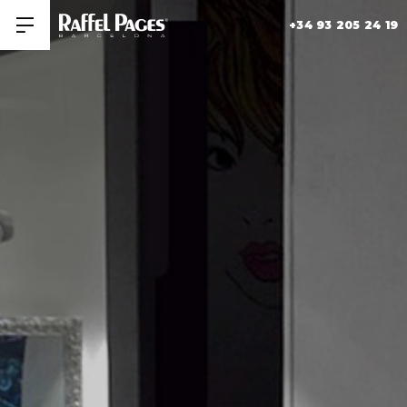
+34 93 205 24 19
Obrir/tancar men�
HISTORIA
+
COLECCIONES
MUSEO RAFFEL PAGES
SALONES
CONTACTAR
FORMACIÓN
ÚNETE A NOSOTROS
TRABAJA CON NOSOTROS