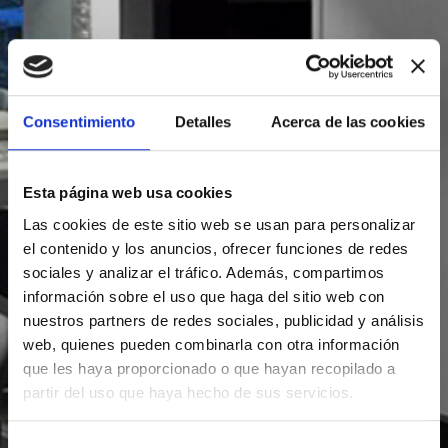
ESP
Facebook
Youtube
Instagram
Consentimiento
Detalles
Acerca de las cookies
AVDA.
Esta página web usa cookies
JACQUARD
Las cookies de este sitio web se usan para personalizar
TERRASSA
el contenido y los anuncios, ofrecer funciones de redes
sociales y analizar el tráfico. Además, compartimos
información sobre el uso que haga del sitio web con
nuestros partners de redes sociales, publicidad y análisis
web, quienes pueden combinarla con otra información
que les haya proporcionado o que hayan recopilado a
partir del uso que haya hecho de sus servicios.
Selección