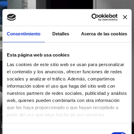
ESP
Consentimiento
Detalles
Acerca de las cookies
Facebook
Youtube
Instagram
RP ATELIER EL
Esta página web usa cookies
Las cookies de este sitio web se usan para personalizar
LLINDAR
el contenido y los anuncios, ofrecer funciones de redes
sociales y analizar el tráfico. Además, compartimos
información sobre el uso que haga del sitio web con
nuestros partners de redes sociales, publicidad y análisis
web, quienes pueden combinarla con otra información
que les haya proporcionado o que hayan recopilado a
partir del uso que haya hecho de sus servicios.
Selección