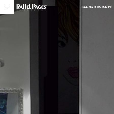
+34 93 205 24 19
Obrir/tancar men�
HISTORIA
+
COLECCIONES
MUSEO RAFFEL PAGES
SALONES
CONTACTAR
FORMACIÓN
ÚNETE A NOSOTROS
TRABAJA CON NOSOTROS